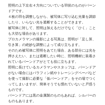
照明の上下左右４方向についている羽状のものがバーン
ドアです。
４枚の羽を調整しながら、被写体に写り込む光量を調節
したり、いらない光を遮断することができます。
被写体に対して、照明は加えるだけでなく「ひく」こと
も大切な場合があります。
プロカメラマンの撮影による写真は、照明が「足し算、
引き算」の絶妙な調整によって成り立ちます。
そのため被写体に照明をあてた場合、ある部分には光を
押さえたい、または遮断したい時に、照明機材に装着さ
れているバーンドアがとても役に立ちます。
照明に長けているカメラマンやスタッフは、バーンドア
がない場合にはバラフィン紙やトレーシングペーパなど
を使って撮影に必要な「仮バーンドア」をその場でつく
ってしまいますが、簡単そうでも慣れていないと戸惑う
ものです。
バーンドアには黒の金属製のものもあれば、シルバーの
ものもあります。