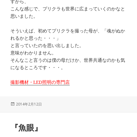
すから、
こんな感じで、プリクラも世界に広まっていくのかなと
思いました。
そういえば、初めてプリクラを撮った母が、「魂がぬか
れるかと思った・・・」
と言っていたのを思い出しました。
意味がわかりません。
そんなこと言うのは僕の母だけか、世界共通なのかも気
になるところです・・・。
撮影機材・LED照明の専門店
投
2014年2月12日
稿
日:
『魚眼』