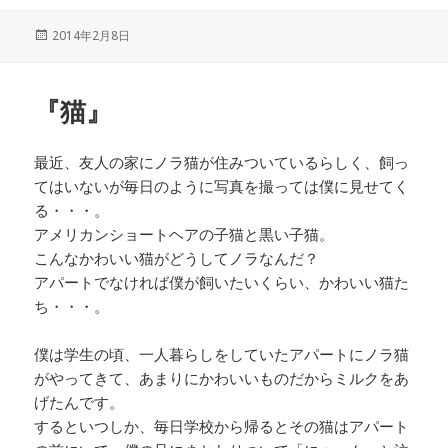
投
2014年2月8日
稿
日:
『猫』
最近、友人の家にノラ猫が住みついているらしく、飼っ
てはいないが毎日のように写真を撮っては僕に見せてく
る・・・。
アメリカンショートヘアの子猫と黒い子猫。
こんなかわいい猫がどうしてノラなんだ？
アパートでなければ僕が飼いたいくらい、かわいい猫た
ち・・・。
僕は学生の頃、一人暮らしをしていたアパートにノラ猫
がやってきて、あまりにかわいいものだからミルクをあ
げたんです。
するといつしか、毎日学校から帰るとその猫はアパート