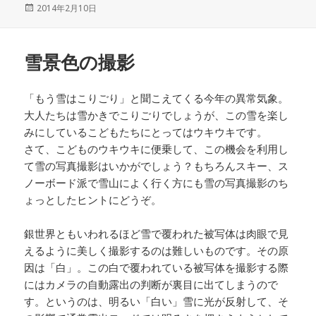
投
2014年2月10日
稿
日:
雪景色の撮影
「もう雪はこりごり」と聞こえてくる今年の異常気象。
大人たちは雪かきでこりごりでしょうが、この雪を楽し
みにしているこどもたちにとってはウキウキです。
さて、こどものウキウキに便乗して、この機会を利用し
て雪の写真撮影はいかがでしょう？もちろんスキー、ス
ノーボード派で雪山によく行く方にも雪の写真撮影のち
ょっとしたヒントにどうぞ。
銀世界ともいわれるほど雪で覆われた被写体は肉眼で見
えるように美しく撮影するのは難しいものです。その原
因は「白」。この白で覆われている被写体を撮影する際
にはカメラの自動露出の判断が裏目に出てしまうので
す。というのは、明るい「白い」雪に光が反射して、そ