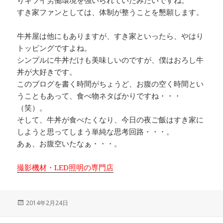
すき家ファンとしては、体制が整うことを懇願します。
牛丼屋は他にもありますが、すき家といったら、やはり
トッピングですよね。
シンプルに牛丼だけも美味しいのですが、僕はおろし牛
丼が大好きです。
このブログを書く時間がちょうど、お腹の空く時間とい
うこともあって、食べ物ネタばかりですね・・・
（笑）。
そして、牛丼が食べたくなり、今日の夜ご飯はすき家に
しようと思ってしまう単純な思考回路・・・。
あぁ、お腹空いたなぁ・・・。
撮影機材・LED照明の専門店
投
2014年2月24日
稿
日: