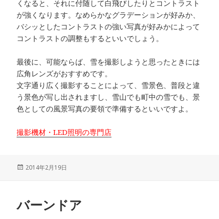
くなると、それに付随して白飛びしたりとコントラスト
が強くなります。なめらかなグラデーションが好みか、
バシッとしたコントラストの強い写真が好みかによって
コントラストの調整もするといいでしょう。
最後に、可能ならば、雪を撮影しようと思ったときには
広角レンズがおすすめです。
文字通り広く撮影することによって、雪景色、普段と違
う景色が写し出されますし、雪山でも町中の雪でも、景
色としての風景写真の要領で準備するといいですよ。
撮影機材・LED照明の専門店
投
2014年2月19日
稿
日:
バーンドア