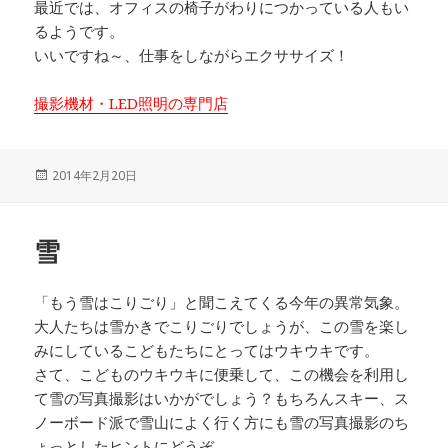
最近では、オフィスの椅子がわりにつかっている人もい
るようです。
いいですね～、仕事をしながらエクササイズ！
撮影機材・LED照明の専門店
投
2014年2月20日
稿
日:
雪
「もう雪はこりごり」と聞こえてくる今年の異常気象。
大人たちは雪かきでこりごりでしょうが、この雪を楽し
みにしているこどもたちにとってはウキウキです。
さて、こどものウキウキに便乗して、この機会を利用し
て雪の写真撮影はいかがでしょう？もちろんスキー、ス
ノーボード派で雪山によく行く方にも雪の写真撮影のち
ょっとしたヒントにどうぞ。