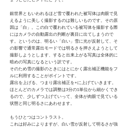
銀世界ともいわれるほど雪で覆われた被写体は肉眼で見
えるように美しく撮影するのは難しいものです。その原
因は「白」。この白で覆われている被写体を撮影する際
にはカメラの自動露出の判断が裏目に出てしまうので
す。というのは、明るい「白い」雪に光が反射して、そ
の影響で通常露出モードでは明るさを押さえようとして
撮影しようとします、すると出来上がる写真は全体的に
暗めの写真になるという訳です。
そのため雪の撮影のときにはとにかく露出補正機能をフ
ルに利用することがポイントです。
露出を上げる、つまり露出補正を+に上げていきます。
ほとんどのカメラでは調整は3分の1単位から細かくでき
るので、少しずつ上げていって、全体が肉眼で見ている
状態と同じ明るさにあわせます。
もうひとつはコントラスト。
これは好みによりますが、白い雪が反射して明るさが強