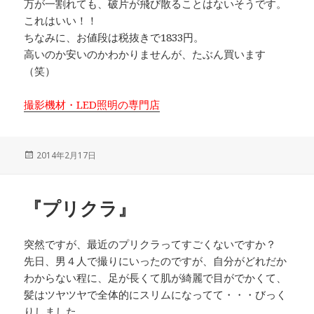
万が一割れても、破片が飛び散ることはないそうです。
これはいい！！
ちなみに、お値段は税抜きで1833円。
高いのか安いのかわかりませんが、たぶん買います
（笑）
撮影機材・LED照明の専門店
投
2014年2月17日
稿
日:
『プリクラ』
突然ですが、最近のプリクラってすごくないですか？
先日、男４人で撮りにいったのですが、自分がどれだか
わからない程に、足が長くて肌が綺麗で目がでかくて、
髪はツヤツヤで全体的にスリムになってて・・・びっく
りしました。