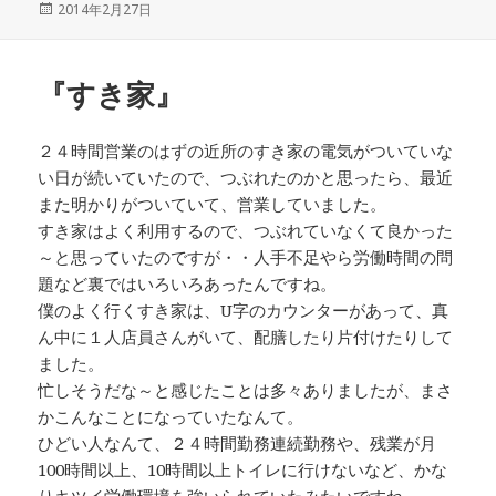
投
2014年2月27日
稿
日:
『すき家』
２４時間営業のはずの近所のすき家の電気がついていな
い日が続いていたので、つぶれたのかと思ったら、最近
また明かりがついていて、営業していました。
すき家はよく利用するので、つぶれていなくて良かった
～と思っていたのですが・・人手不足やら労働時間の問
題など裏ではいろいろあったんですね。
僕のよく行くすき家は、U字のカウンターがあって、真
ん中に１人店員さんがいて、配膳したり片付けたりして
ました。
忙しそうだな～と感じたことは多々ありましたが、まさ
かこんなことになっていたなんて。
ひどい人なんて、２４時間勤務連続勤務や、残業が月
100時間以上、10時間以上トイレに行けないなど、かな
りキツイ労働環境を強いられていたみたいですね。