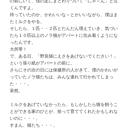
の前にいて、僕の足にまとわりついて「にゃ～ん」と泣
くんですよ。
待っていたのか、かわいいな～とかいいながら、僕はま
たミルクをやる。
そしたら、１匹・・２匹とだんだん増えていき、気づい
たら１０匹以上のノラ猫がアパートに住み着くようにな
ったんです。
大所帯！
で、ある日、「野良猫にえさをあげないでください！」
という張り紙がアパートの前に。
さらにその次の日には保健所の人がきて、僕のかわいが
っていたノラ猫たちは、みんな連れて行かれてしまっ
た・・・。
呆然。
ミルクをあげていなかったら、もしかしたら猫を飼うこ
とができる家のひとが、拾って育ててくれたかもしれな
いのに・・・。
すまん、猫たち・・・。