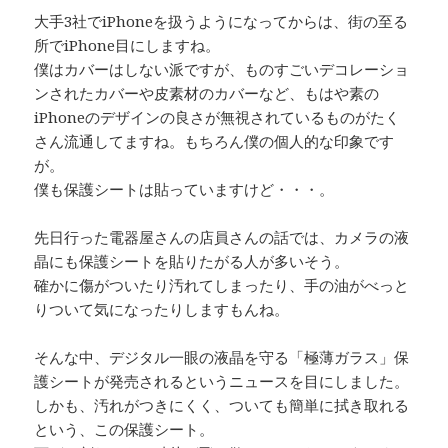
大手3社でiPhoneを扱うようになってからは、街の至る
所でiPhone目にしますね。
僕はカバーはしない派ですが、ものすごいデコレーショ
ンされたカバーや皮素材のカバーなど、もはや素の
iPhoneのデザインの良さが無視されているものがたく
さん流通してますね。もちろん僕の個人的な印象です
が。
僕も保護シートは貼っていますけど・・・。
先日行った電器屋さんの店員さんの話では、カメラの液
晶にも保護シートを貼りたがる人が多いそう。
確かに傷がついたり汚れてしまったり、手の油がべっと
りついて気になったりしますもんね。
そんな中、デジタル一眼の液晶を守る「極薄ガラス」保
護シートが発売されるというニュースを目にしました。
しかも、汚れがつきにくく、ついても簡単に拭き取れる
という、この保護シート。