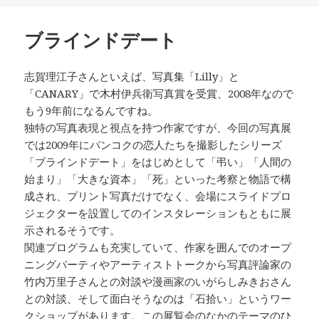
日:
ブラインドデート
志賀理江子さんといえば、写真集「Lilly」と
「CANARY」で木村伊兵衛写真賞を受賞、2008年なので
もう9年前になるんですね。
独特の写真表現と視点を持つ作家ですが、今回の写真展
では2009年にバンコクの恋人たちを撮影したシリーズ
「ブラインドデート」をはじめとして「弔い」「人間の
始まり」「大きな資本」「死」といった考察と物語で構
成され、プリント写真だけでなく、会場にスライドプロ
ジェクターを設置してのインスタレーションもともに展
示されるそうです。
関連プログラムも充実していて、作家を囲んでのオープ
ニングパーティやアーティストトークから写真評論家の
竹内万里子さんとの対談や漫画家のいがらしみきおさん
との対談、そして面白そうなのは「石拾い」というワー
クショップがあります。この展覧会のなかのテーマのひ