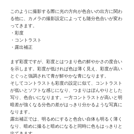
このように撮影する際に光の方向が色合いの出方に関わ
る他に、カメラの撮影設定によっても随分色合いが変わ
ってきます。
・彩度
・コントラスト
・露出補正
まず彩度ですが、彩度とはつまり色の鮮やかさの度合い
を示します。彩度が低ければ色は薄く見え、彩度が高い
とぐっと強調されて青が鮮やかな青になります。
そしてコントラストも彩度の設定に似て、コントラスト
が低いとソフトな感じになり、つまりはぼんやりとした
写り、色合いになります。一方コントラストが高いと明
暗差が強くなる分色の差がはっきり分かるような写真に
なります。
露出補正では、明るめにすると色合い自体も明るく薄く
なり、暗めに撮ると暗めになると同時に色もはっきりと
出てきます。