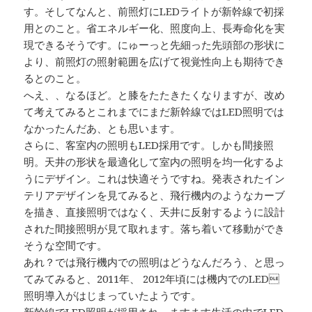
す。そしてなんと、前照灯にLEDライトが新幹線で初採
用とのこと。省エネルギー化、照度向上、長寿命化を実
現できるそうです。にゅーっと先細った先頭部の形状に
より、前照灯の照射範囲を広げて視覚性向上も期待でき
るとのこと。
へえ、、なるほど。と膝をたたきたくなりますが、改め
て考えてみるとこれまでにまだ新幹線ではLED照明では
なかったんだあ、とも思います。
さらに、客室内の照明もLED採用です。しかも間接照
明。天井の形状を最適化して室内の照明を均一化するよ
うにデザイン。これは快適そうですね。発表されたイン
テリアデザインを見てみると、飛行機内のようなカーブ
を描き、直接照明ではなく、天井に反射するように設計
された間接照明が見て取れます。落ち着いて移動ができ
そうな空間です。
あれ？では飛行機内での照明はどうなんだろう、と思っ
てみてみると、2011年、 2012年頃には機内でのLED
照明導入がはじまっていたようです。