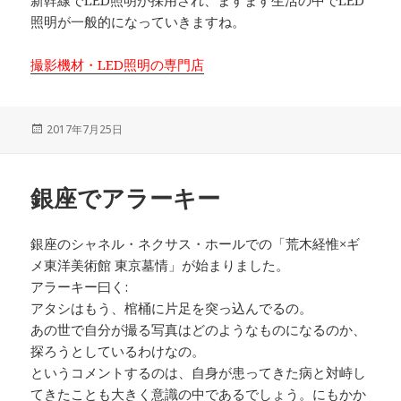
新幹線でLED照明が採用され、ますます生活の中でLED
照明が一般的になっていきますね。
撮影機材・LED照明の専門店
投
2017年7月25日
稿
日:
銀座でアラーキー
銀座のシャネル・ネクサス・ホールでの「荒木経惟×ギ
メ東洋美術館 東京墓情」が始まりました。
アラーキー曰く:
アタシはもう、棺桶に片足を突っ込んでるの。
あの世で自分が撮る写真はどのようなものになるのか、
探ろうとしているわけなの。
というコメントするのは、自身が患ってきた病と対峙し
てきたことも大きく意識の中であるでしょう。にもかか