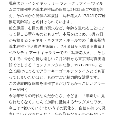
現在タカ・イシイギャラリー フォトグラフィー/フィル
ムにて開催中の荒木経惟氏の個展は5月25日に77歳を迎
え、その日から開催の本展は「写狂老人A 17.5.25で77齢
後期高齢写」と名付けられています。
前立腺癌、右目の視力喪失など、年齢を重ねることによ
って起こる壁をものともせず、本展をはじめ、6月22日
から始まるシャネル・ネクサス・ホールでの「東京慕情
荒木経惟×ギメ東洋美術館」、7月８日から始まる東京オ
ペラシティ アートギャラリーでの「写狂老人A」、そし
てすでに今から待ち遠しい７月25日から東京都写真美術
館ではじまる「センチメンタルな旅、1971- 2017-」と
立て続けにまるでアラーキーゴールデンタイムとでも言
ってしまいたいほど、ものすごい精力的な活動です。
この連続的な個展を開催するだけでもかっこいいアラー
キーが曰く
今は年寄りの時代なんだからさ、今どき、「年寄りに見
られたくなく」なんて加齢に抵抗するヤツダメなワケ。
今こそ “老いていく”というその変化を、自信を持って発
表していくべきなんだよ。年を取らなきゃわからないこ