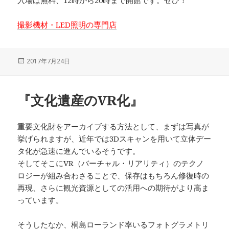
撮影機材・LED照明の専門店
投
2017年7月24日
稿
日:
『文化遺産のVR化』
重要文化財をアーカイブする方法として、まずは写真が
挙げられますが、近年では3Dスキャンを用いて立体デー
タ化が急速に進んでいるそうです。
そしてそこにVR（バーチャル・リアリティ）のテクノ
ロジーが組み合わさることで、保存はもちろん修復時の
再現、さらに観光資源としての活用への期待がより高ま
っています。
そうしたなか、桐島ローランド率いるフォトグラメトリ