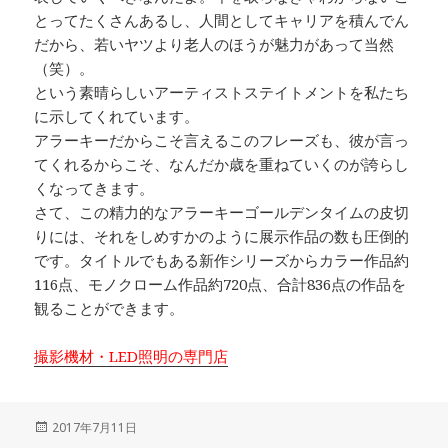
とってたくさんあるし、人間としてキャリアを積んでん
だから、若いヤツより老人のほうが魅力があって当然
（笑）。
という素晴らしいアーティストステイトメントを私たち
に示してくれています。
アラーキーだからこそ言えるこのフレーズも、彼が言っ
てくれるからこそ、なんだか歳を重ねていくのが誇らし
くなってきます。
さて、この精力的なアラーキーゴールデンタイムの皮切
りには、それをしめすかのように展示作品の数も圧倒的
です。タイトルでもある新作シリーズからカラー作品約
116点、モノクローム作品約720点、合計836点の作品を
観ることができます。
撮影機材・LED照明の専門店
投
2017年7月11日
稿