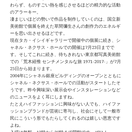
わらず、ものすごい熱を感じさせるほどの精力的な活動
のアラーキー。
凄まじいほどの勢いで作品を制作していくのは、国立新
美術館で個展を終えた草間彌生さんの創作力のエネルギ
ーを思い出させるほどです。
現在タカ・イシイギャラリーで開催中の個展に続き、シ
ャネル・ネクサス・ホールでの開催は7月23日までで
す。そしてこれに続き、待ちきれない東京都写真美術館
での「荒木経惟 センチメンタルな旅 1971-2017-」が7月
25日から始まります。
2004年にシャネル銀座ビルディングのオープンとともに
シャネル・ネクサス・ホールでの活動がスタートしたそ
うです。昨今興味深い展示会やインスタレーションなど
のニュースをよく耳にしますね。
たとえハイファッションに興味がない人でも、ハイファ
ッションブランドが芸術に寄与し、社会にそして一般市
民にこういう形でもたらしてくれるのは嬉しい恩恵です
よね。
入場は無料、12時から20時まで開館です。ぜひ！