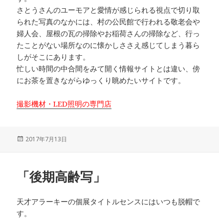
さとうさんのユーモアと愛情が感じられる視点で切り取
られた写真のなかには、村の公民館で行われる敬老会や
婦人会、屋根の瓦の掃除やお稲荷さんの掃除など、行っ
たことがない場所なのに懐かしささえ感じてしまう暮ら
しがそこにあります。
忙しい時間の中合間をみて開く情報サイトとは違い、傍
にお茶を置きながらゆっくり眺めたいサイトです。
撮影機材・LED照明の専門店
投
2017年7月13日
稿
日:
「後期高齢写」
天才アラーキーの個展タイトルセンスにはいつも脱帽で
す。