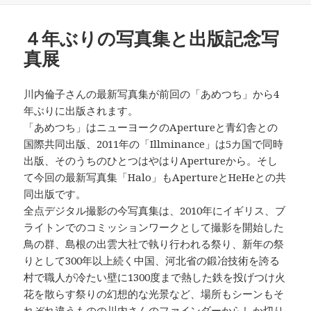
日:
４年ぶりの写真集と出版記念写
真展
川内倫子さんの最新写真集が前回の「あめつち」から4
年ぶりに出版されます。
「あめつち」はニューヨークのApertureと青幻舎との
国際共同出版、2011年の「Illminance」は5カ国で同時
出版、そのうちのひとつはやはりApertureから。そし
て今回の最新写真集「Halo」もApertureとHeHeとの共
同出版です。
全点デジタル撮影の今写真集は、2010年にイギリス、ブ
ライトンでのコミッションワークとして撮影を開始した
鳥の群、島根の出雲大社で執り行われる祭り、新年の祭
りとして300年以上続く中国、河北省の鍛冶技術を誇る
村で職人が冷たい壁に1300度まで熱した鉄を投げつけ火
花を散らす祭りの幻想的な光景など、場所もシーンもそ
れぞれ違うものの川内さんのファインダーからしか切り