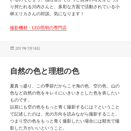
り持たれる川内さんと、多彩な方面で活動されている小
林エリカさんの対談。気になります！
撮影機材・LED照明の専門店
投
2017年7月18日
稿
日:
自然の色と理想の色
夏真っ盛り、この季節だからこそ海の色、空の色、山の
色など自然の色をキレイにいきいきとした色を表したい
ものです。
以前にも空の色をもっと青く撮影するには？ということ
で記述したのは、光の方向を読みながら撮影すること。
つまり空の色をもっと青く撮影したい場合には順光で撮
影した方がいいということ。