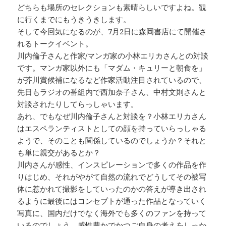
どちらも場所のセレクションも素晴らしいですよね。観
に行くまでにもうきうきします。
そして今回気になるのが、7月2日に森岡書店にて開催さ
れるトークイベント。
川内倫子さんと作家/マンガ家の小林エリカさんとの対談
です。マンガ家以外にも「マダム・キュリーと朝食を」
が芥川賞候補になるなど作家活動注目されているので、
先日もラジオの番組内で西加奈子さん、中村文則さんと
対談されたりしてらっしゃいます。
あれ、でもなぜ川内倫子さんと対談を？小林エリカさん
はエスペランティストとしての顔を持っていらっしゃる
ようで、そのことも関係しているのでしょうか？それと
も単に親交があるとか？
川内さんが感性、インスピレーションで多くの作品を作
りはじめ、それがやがて自然の流れでどうしてその被写
体に惹かれて撮影をしていったのかの答えが導き出され
るように最後にはコンセプトが通った作品となっていく
写真に、国内だけでなく海外でも多くのファンを持って
いるのでしょう。感性豊かでかつご自身の考えをしっか