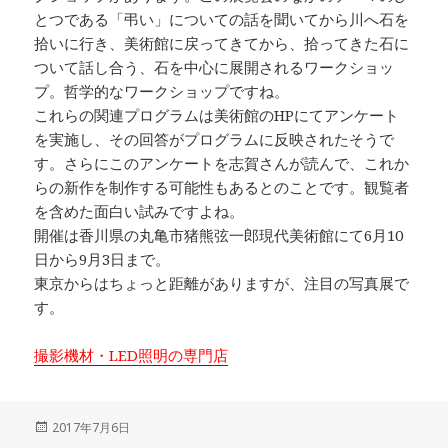
とつである「弔い」についての話を聞いてから川へ石を
拾いに行き、美術館に戻ってきてから、拾ってきた石に
ついて話し合う、石を中心に展開されるワークショッ
プ。哲学的なワークショップですね。
これらの関連プログラムは美術館のHPにてアンケート
を実施し、その回答がプログラムに反映されたそうで
す。さらにこのアンケートを志賀さんが読んで、これか
らの新作を制作する可能性もあるとのことです。観覧者
を含めた面白い試みですよね。
開催は香川県の丸亀市猪熊弦一郎現代美術館にて6月10
日から9月3日まで。
東京からはちょっと距離がありますが、注目の写真展で
す。
撮影機材・LED照明の専門店
投
2017年7月6日
稿