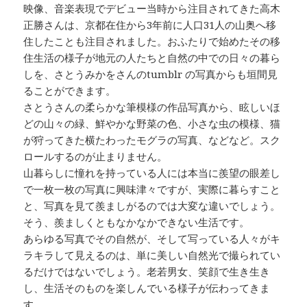
映像、音楽表現でデビュー当時から注目されてきた高木
正勝さんは、京都在住から3年前に人口31人の山奥へ移
住したことも注目されました。おふたりで始めたその移
住生活の様子が地元の人たちと自然の中での日々の暮ら
しを、さとうみかをさんのtumblr の写真からも垣間見
ることができます。
さとうさんの柔らかな筆模様の作品写真から、眩しいほ
どの山々の緑、鮮やかな野菜の色、小さな虫の模様、猫
が狩ってきた横たわったモグラの写真、などなど。スク
ロールするのが止まりません。
山暮らしに憧れを持っている人には本当に羨望の眼差し
で一枚一枚の写真に興味津々ですが、実際に暮らすこと
と、写真を見て羨ましがるのでは大変な違いでしょう。
そう、羨ましくともなかなかできない生活です。
あらゆる写真でその自然が、そして写っている人々がキ
ラキラして見えるのは、単に美しい自然光で撮られてい
るだけではないでしょう。老若男女、笑顔で生き生き
し、生活そのものを楽しんでいる様子が伝わってきま
す。