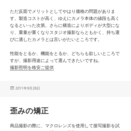
ただ反面でメリットとしてやはり価格の問題がありま
す。製造コストが高く、ゆえにカメラ本体の値段も高く
なるといった次第。さらに構造によりボディが大型にな
り、重量が重くなりスタジオ撮影ならともかく、持ち運
びに適したカメラとは言いがたいところです。
性能をとるか、機能をとるか、どちらも欲しいところで
すが、撮影用途によって選んできたいですね。
撮影照明を格安ご提供
投
2011年9月28日
稿
日:
歪みの矯正
商品撮影の際に、マクロレンズを使用して接写撮影を試