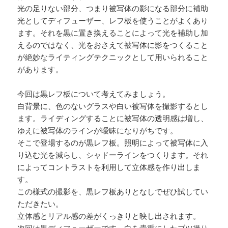
光の足りない部分、つまり被写体の影になる部分に補助
光としてディフューザー、レフ板を使うことがよくあり
ます。それを黒に置き換えることによって光を補助し加
えるのではなく、光をおさえて被写体に影をつくること
が絶妙なライティングテクニックとして用いられること
があります。
今回は黒レフ板について考えてみましょう。
白背景に、色のないグラスや白い被写体を撮影するとし
ます。ライディングすることに被写体の透明感は増し、
ゆえに被写体のラインが曖昧になりがちです。
そこで登場するのが黒レフ板。照明によって被写体に入
り込む光を減らし、シャドーラインをつくります。それ
によってコントラストを利用して立体感を作り出しま
す。
この様式の撮影を、黒レフ板ありとなしでぜひ試してい
ただきたい。
立体感とリアル感の差がくっきりと映し出されます。