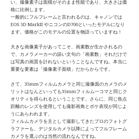
い、撮像素子は面積がそのまま性能であり、大きさは価
格に比例します。
一般的にフルフレームと言われるのは、キャノンでは
EOS 5D MarkII やニコンのD700といったモデルになり
ます。価格がこのモデルの位置を物語っていますね！
大きな画像素子があってこそ、画素数が生かされるの
で、カメラメーカーの謳い文句の「画素数」それだけで
は写真の画質を計れないということなんですね。本当に
重要な要素は「撮像素子面積」だからからです。
さて、35mmフィルムカメラと同じ撮像面のカメラのメ
リットはなんといっても35mmフィルム一コマと同じク
オリティを得られるということです。さらに、同じ焦点
距離のレンズを使用しても撮影画角とボケ表現が同じよ
うにあらわれます。
フィルムカメラを主として撮影してきたプロのフォトグ
ラファーも、デジタルカメラ以降によってフルフレーム
カメラを選ぶのは当然の流れなんですね。