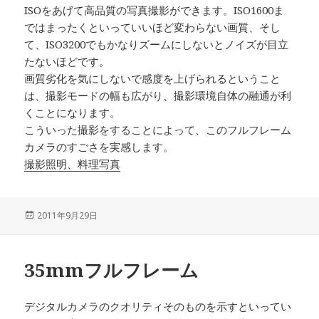
ISOをあげて高品質の写真撮影ができます。ISO1600ま
ではまったくといっていいほど変わらない画質、そし
て、ISO3200でもかなりズームにしないとノイズが目立
たないほどです。
画質劣化を気にしないで感度を上げられるということ
は、撮影モードの幅も広がり、撮影環境自体の融通が利
くことになります。
こういった撮影をすることによって、このフルフレーム
カメラのすごさを実感します。
撮影照明、料理写真
投
2011年9月29日
稿
日:
35mmフルフレーム
デジタルカメラのクオリティそのものを示すといってい