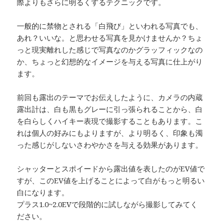
際よりもさらに明るくするテクニックです。
一般的に禁物とされる「白飛び」といわれる写真でも、
あれ？いいな。と思わせる写真を見かけませんか？ちょ
っと現実離れした感じで写真なのかグラッフィックなの
か、ちょっと幻想的なイメージを与える写真に仕上がり
ます。
前回も露出のテーマでお伝えしたように、カメラの内蔵
露出計は、白も黒もグレーに引っ張られることから、白
を白らしくハイキー表現で撮影することもあります。こ
れは個人の好みにもよりますが、より明るく、印象も濁
った感じがしないさわやかさを与える効果があります。
シャッターとスポイードから露出値を表したのがEV値で
すが、このEV値を上げることによって白がもっと明るい
白になります。
プラス1.0~2.0EVで段階的に試しながら撮影してみてく
ださい。