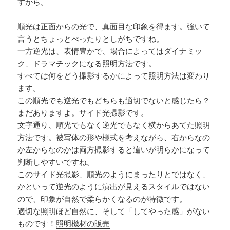
すから。
順光は正面からの光で、真面目な印象を得ます。強いて
言うとちょっとべったりとしがちですね。
一方逆光は、表情豊かで、場合によってはダイナミッ
ク、ドラマチックになる照明方法です。
すべては何をどう撮影するかによって照明方法は変わり
ます。
この順光でも逆光でもどちらも適切でないと感じたら？
まだありますよ。サイド光撮影です。
文字通り、順光でもなく逆光でもなく横からあてた照明
方法です。被写体の形や様式を考えながら、右からなの
か左からなのかは両方撮影すると違いが明らかになって
判断しやすいですね。
このサイド光撮影、順光のようにまったりとではなく、
かといって逆光のように演出が見えるスタイルではない
ので、印象が自然で柔らかくなるのが特徴です。
適切な照明ほど自然に、そして「してやった感」がない
ものです！
照明機材の販売