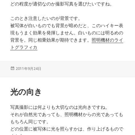
どの程度が適切なのか撮影写真を選びたいですね。
このとき注意したいのが背景です。
被写体が白いものでも背景が暗めだと、このハイキー表
現もうまく効果を発揮しません。白いものには明るめの
背景を。同じ相乗効果が期待できます。
照明機材のライ
トグラフィカ
投
2011年9月24日
稿
日:
光の向き
写真撮影には何よりも大切なのは光向きですね。
それが自然光であっても、照明機材からの光であっても
もちろん同じです。
どの位置に被写体に光を照らすかは、作り上げるもので