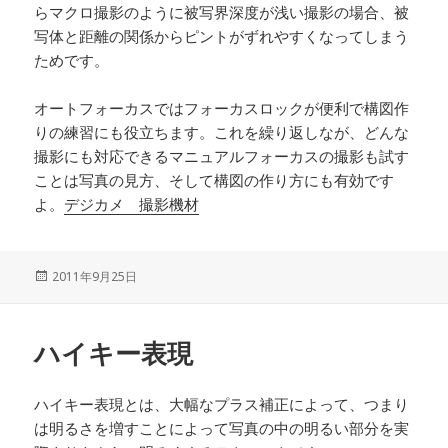
らマクロ撮影のように被写界深度が浅い撮影の場合、被
写体と距離の関係からピントがずれやすくなってしまう
ためです。
オートフォーカスではフォーカスロックが便利で構図作
りの練習にも役立ちます。これを繰り返しなが、どんな
撮影にも対応できるマニュアルフォーカスの撮影も試す
ことは写真の見方、そして構図の作り方にも有効です
よ。
デジカメ 撮影機材
投
2011年9月25日
稿
日:
ハイキー表現
ハイキー表現とは、大幅なプラス補正によって、つまり
は明るさを増すことによって写真の中の明るい部分を実