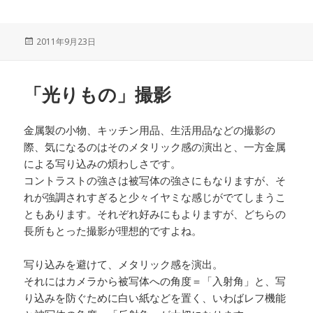
投
2011年9月23日
稿
日:
「光りもの」撮影
金属製の小物、キッチン用品、生活用品などの撮影の
際、気になるのはそのメタリック感の演出と、一方金属
による写り込みの煩わしさです。
コントラストの強さは被写体の強さにもなりますが、そ
れが強調されすぎると少々イヤミな感じがでてしまうこ
ともあります。それぞれ好みにもよりますが、どちらの
長所もとった撮影が理想的ですよね。
写り込みを避けて、メタリック感を演出。
それにはカメラから被写体への角度＝「入射角」と、写
り込みを防ぐために白い紙などを置く、いわばレフ機能