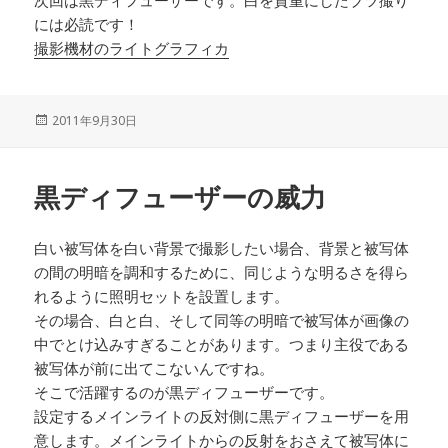
次回は黒ディフューザーです。白を貴重にしたブツ撮り
には必読です！
撮影機材のライトグラフィカ
投
2011年9月30日
稿
日:
黒ディフューザーの威力
白い被写体を白い背景で撮影したい場合、背景と被写体
の間の明暗を調和するために、同じような明るさを得ら
れるように照明セットを設置します。
その場合、白と白、そして同等の明暗で被写体が画像の
中でとけ込みすぎることがあります。つまり主役である
被写体が前に出てこないんですね。
そこで活躍するのが黒ディフューザーです。
設定するメインライトの反対側に黒ディフューザーを用
意します。メインライトからの反射をおさえて被写体に