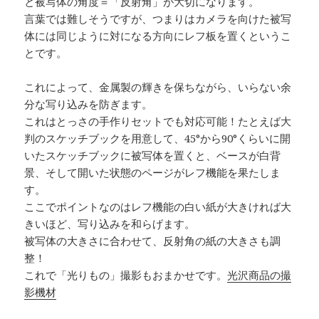
と被写体の角度＝「反射角」が大切になります。
言葉では難しそうですが、つまりはカメラを向けた被写
体には同じように対になる方向にレフ板を置くというこ
とです。
これによって、金属製の輝きを保ちながら、いらない余
分な写り込みを防ぎます。
これはとっさの手作りセットでも対応可能！たとえば大
判のスケッチブックを用意して、45°から90°くらいに開
いたスケッチブックに被写体を置くと、ベースが白背
景、そして開いた状態のページがレフ機能を果たしま
す。
ここでポイントなのはレフ機能の白い紙が大きければ大
きいほど、写り込みを和らげます。
被写体の大きさに合わせて、反射角の紙の大きさも調
整！
これで「光りもの」撮影もおまかせです。
光沢商品の撮
影機材