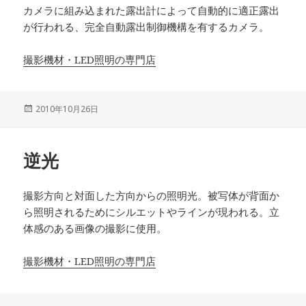
カメラに組み込まれた露出計によって自動的に適正露出
が行われる、完全自動露出制御機構を有するカメラ。
撮影機材・LED照明の専門店
投
2010年10月26日
稿
日:
逆光
撮影方向と対面した方向からの照明光。被写体が背面か
ら照明されるためにシルエットやラインが現われる。立
体感のある画像の撮影に使用。
撮影機材・LED照明の専門店