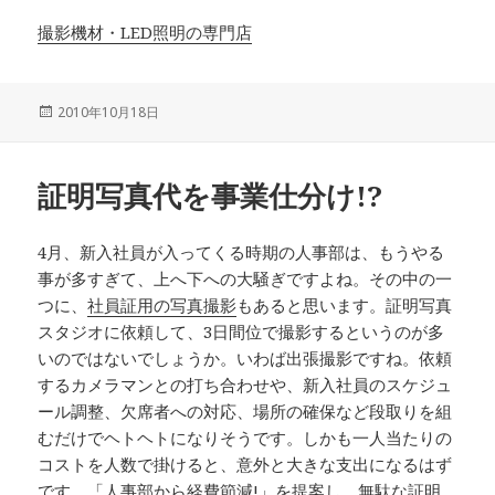
撮影機材・LED照明の専門店
投
2010年10月18日
稿
日:
証明写真代を事業仕分け!?
4月、新入社員が入ってくる時期の人事部は、もうやる
事が多すぎて、上へ下への大騒ぎですよね。その中の一
つに、
社員証用の写真撮影
もあると思います。証明写真
スタジオに依頼して、3日間位で撮影するというのが多
いのではないでしょうか。いわば出張撮影ですね。依頼
するカメラマンとの打ち合わせや、新入社員のスケジュ
ール調整、欠席者への対応、場所の確保など段取りを組
むだけでヘトヘトになりそうです。しかも一人当たりの
コストを人数で掛けると、意外と大きな支出になるはず
です。「人事部から経費節減!」を提案し、無駄な証明