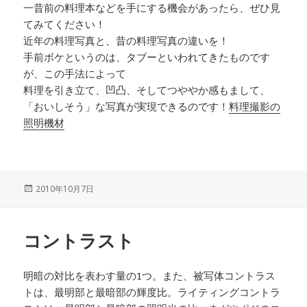
一昔前の料理本などを手にする機会があったら、ぜひ見
てみてください！
近年の料理写真と、昔の料理写真の違いを！
手前ボケというのは、タブーといわれてきたものです
が、この手法によって
料理を引き立て、凹凸、そしてつややか感もまして、
「おいしそう」な写真が実現できるのです！
料理撮影の
照明機材
投
2010年10月7日
稿
日:
コントラスト
明暗の対比を表わす量の1つ。また、被写体コントラス
トは、最明部と最暗部の輝度比。ライティングコントラ