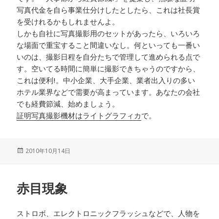
写真代金を自ら事業仕分けしたとしたら、これは社長賞
を受けれるかもしれませんよ。
しかも自社に写真撮影用のセットがあったら、いろいろ
な場面で重宝すること間違いなし。何といっても一番い
いのは、撮影日程を自分たちで管理して進められる点で
す。空いてる時間に簡単に撮影できちゃうのですから、
これは便利!。中小企業、大手企業、業者出入りの多い
ホテル業界などで需要が高まっています。あなたの会社
でも経費節減、始めましょう。
証明写真撮影機材はライトグラフィカ
で。
投
2010年10月14日
稿
日:
赤目現象
ストロボ、エレクトロニックフラッシュなどで、人物を