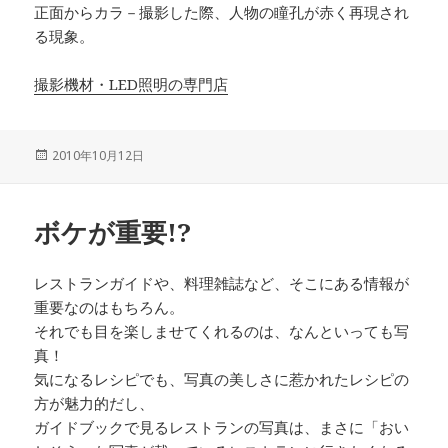
正面からカラ－撮影した際、人物の瞳孔が赤く再現され
る現象。
撮影機材・LED照明の専門店
投
2010年10月12日
稿
日:
ボケが重要!?
レストランガイドや、料理雑誌など、そこにある情報が
重要なのはもちろん。
それでも目を楽しませてくれるのは、なんといっても写
真！
気になるレシピでも、写真の美しさに惹かれたレシピの
方が魅力的だし、
ガイドブックで見るレストランの写真は、まさに「おい