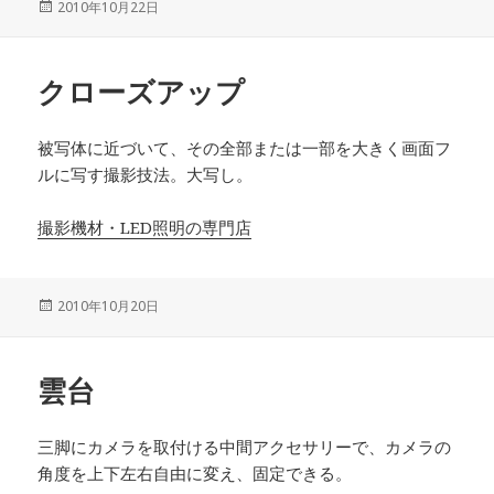
投
2010年10月22日
稿
日:
クローズアップ
被写体に近づいて、その全部または一部を大きく画面フ
ルに写す撮影技法。大写し。
撮影機材・LED照明の専門店
投
2010年10月20日
稿
日:
雲台
三脚にカメラを取付ける中間アクセサリーで、カメラの
角度を上下左右自由に変え、固定できる。