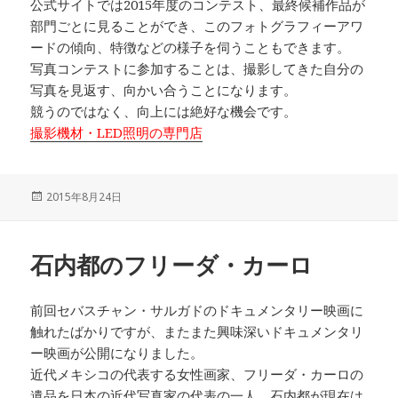
公式サイトでは2015年度のコンテスト、最終候補作品が
部門ごとに見ることができ、このフォトグラフィーアワ
ードの傾向、特徴などの様子を伺うこともできます。
写真コンテストに参加することは、撮影してきた自分の
写真を見返す、向かい合うことになります。
競うのではなく、向上には絶好な機会です。
撮影機材・LED照明の専門店
投
2015年8月24日
稿
日:
石内都のフリーダ・カーロ
前回セバスチャン・サルガドのドキュメンタリー映画に
触れたばかりですが、またまた興味深いドキュメンタリ
ー映画が公開になりました。
近代メキシコの代表する女性画家、フリーダ・カーロの
遺品を日本の近代写真家の代表の一人、石内都が現在は