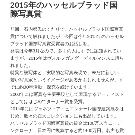
2015年のハッセルブラッド国
際写真賞
前回、石内都氏のくだりで、ハッセルブラッド国際写真
賞について触れましたが、今回は今年2015年のハッセル
ブラッド国際写真賞受賞者のお話しを。
発表は今年3月なので、多くの人にすでに認知されてい
ますが、2015年はヴォルフガング・ディルマンスに贈ら
れました。
特異な被写体と、実験的な写真表現で、未だに新しい、
若い写真家というイメージがあるかもしれませんが、す
でに約30年活動、探究を続けています。
2000年には写真を主要手段として表現するアーティスト
としてははじめてターナー賞を受賞。
2014年にはヴェネツィア・ビエンナーレ国際建築展をは
じめ、数々の在大コレクションにも出品しています。
ハッセルブラッド国際写真賞の賞金は100万スウェーデ
ンクローナ、日本円に換算すると約1400万円。名声も賞