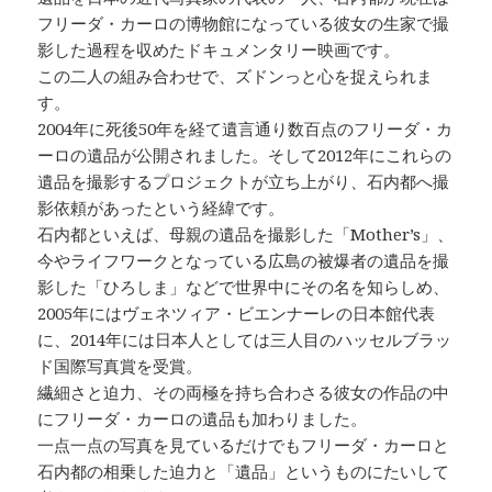
フリーダ・カーロの博物館になっている彼女の生家で撮
影した過程を収めたドキュメンタリー映画です。
この二人の組み合わせで、ズドンっと心を捉えられま
す。
2004年に死後50年を経て遺言通り数百点のフリーダ・カ
ーロの遺品が公開されました。そして2012年にこれらの
遺品を撮影するプロジェクトが立ち上がり、石内都へ撮
影依頼があったという経緯です。
石内都といえば、母親の遺品を撮影した「Mother’s」、
今やライフワークとなっている広島の被爆者の遺品を撮
影した「ひろしま」などで世界中にその名を知らしめ、
2005年にはヴェネツィア・ビエンナーレの日本館代表
に、2014年には日本人としては三人目のハッセルブラッ
ド国際写真賞を受賞。
繊細さと迫力、その両極を持ち合わさる彼女の作品の中
にフリーダ・カーロの遺品も加わりました。
一点一点の写真を見ているだけでもフリーダ・カーロと
石内都の相乗した迫力と「遺品」というものにたいして