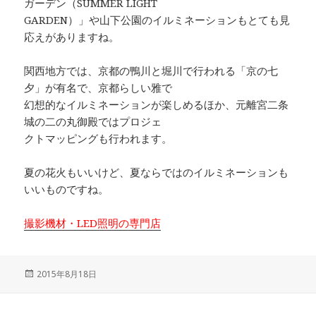
ガーデン（SUMMER LIGHT
GARDEN）」や山下公園のイルミネーションもとても見
応えがありますね。
関西地方では、京都の鴨川と堀川で行われる「京の七
夕」が有名で、京都らしい雅で
幻想的なイルミネーションが楽しめるほか、元離宮二条
城の二の丸御殿ではプロジェ
クトマッピングも行われます。
夏の花火もいいけど、夏ならではのイルミネーションも
いいものですね。
撮影機材・LED照明の専門店
投
2015年8月18日
稿
日: