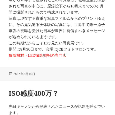
された写真を中心に、原爆投下から10月末までの3ヶ月
間に撮影されたもので構成されています。
写真は現存する貴重な写真フィルムからのプリントゆえ
に、その鬼気迫る実体験の写真には、世界中で唯一原子
爆弾の被曝を受けた日本が世界に発信すべきメッセージ
が込められているようです。
この時期だからこそぜひ見たい写真展です。
期間は8月30日まで、会場はJCIIフォトサロンです。
撮影機材・LED撮影照明の専門店
投
2015年8月10日
稿
日:
ISO感度400万？
先日キャノンから発表されたニュースが話題を呼んでい
ます。