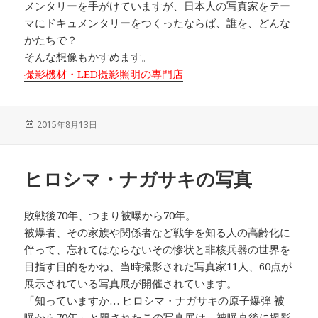
メンタリーを手がけていますが、日本人の写真家をテー
マにドキュメンタリーをつくったならば、誰を、どんな
かたちで？
そんな想像もかすめます。
撮影機材・LED撮影照明の専門店
投
2015年8月13日
稿
日:
ヒロシマ・ナガサキの写真
敗戦後70年、つまり被曝から70年。
被爆者、その家族や関係者など戦争を知る人の高齢化に
伴って、忘れてはならないその惨状と非核兵器の世界を
目指す目的をかね、当時撮影された写真家11人、60点が
展示されている写真展が開催されています。
「知っていますか… ヒロシマ・ナガサキの原子爆弾 被
曝から70年」と題されたこの写真展は、被曝直後に撮影