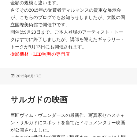
金額の規模も違います。
さてその2015年の受賞者ディルマンスの貴重な展示会
が、こちらのブログでもお知らせしましたが、大阪の国
立国際美術館で開催中です。
開催は9月23日まで。ご本人登場のアーティスト・トー
クはすでに終了しましたが、講師を迎えたギャラリー・
トークが9月13日にも開催されます。
撮影機材・LED照明の専門店
投
2015年8月17日
稿
日:
サルガドの映画
巨匠ヴィム・ヴェンダースの最新作、写真家セバスチャ
ン・サルガドにスポットを当てたドキュメンタリー映画
が公開されました。
これまでに世界中で写真展が開催され、1982年には人間