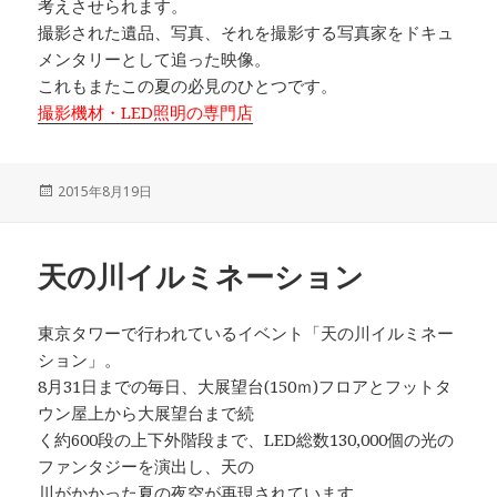
考えさせられます。
撮影された遺品、写真、それを撮影する写真家をドキュ
メンタリーとして追った映像。
これもまたこの夏の必見のひとつです。
撮影機材・LED照明の専門店
投
2015年8月19日
稿
日:
天の川イルミネーション
東京タワーで行われているイベント「天の川イルミネー
ション」。
8月31日までの毎日、大展望台(150ｍ)フロアとフットタ
ウン屋上から大展望台まで続
く約600段の上下外階段まで、LED総数130,000個の光の
ファンタジーを演出し、天の
川がかかった夏の夜空が再現されています。