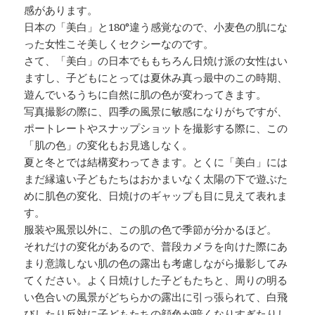
感があります。
日本の「美白」と180°違う感覚なので、小麦色の肌にな
った女性こそ美しくセクシーなのです。
さて、「美白」の日本でももちろん日焼け派の女性はい
ますし、子どもにとっては夏休み真っ最中のこの時期、
遊んでいるうちに自然に肌の色が変わってきます。
写真撮影の際に、四季の風景に敏感になりがちですが、
ポートレートやスナップショットを撮影する際に、この
「肌の色」の変化もお見逃しなく。
夏と冬とでは結構変わってきます。とくに「美白」には
まだ縁遠い子どもたちはおかまいなく太陽の下で遊ぶた
めに肌色の変化、日焼けのギャップも目に見えて表れま
す。
服装や風景以外に、この肌の色で季節が分かるほど。
それだけの変化があるので、普段カメラを向けた際にあ
まり意識しない肌の色の露出も考慮しながら撮影してみ
てください。よく日焼けした子どもたちと、周りの明る
い色合いの風景がどちらかの露出に引っ張られて、白飛
びしたり反対に子どもたちの顔色が暗くなりすぎたりし