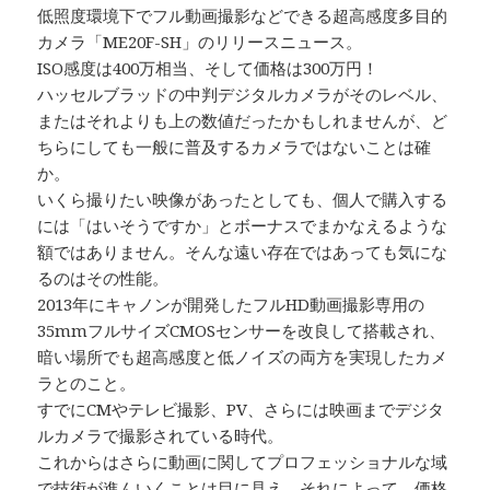
低照度環境下でフル動画撮影などできる超高感度多目的
カメラ「ME20F-SH」のリリースニュース。
ISO感度は400万相当、そして価格は300万円！
ハッセルブラッドの中判デジタルカメラがそのレベル、
またはそれよりも上の数値だったかもしれませんが、ど
ちらにしても一般に普及するカメラではないことは確
か。
いくら撮りたい映像があったとしても、個人で購入する
には「はいそうですか」とボーナスでまかなえるような
額ではありません。そんな遠い存在ではあっても気にな
るのはその性能。
2013年にキャノンが開発したフルHD動画撮影専用の
35mmフルサイズCMOSセンサーを改良して搭載され、
暗い場所でも超高感度と低ノイズの両方を実現したカメ
ラとのこと。
すでにCMやテレビ撮影、PV、さらには映画までデジタ
ルカメラで撮影されている時代。
これからはさらに動画に関してプロフェッショナルな域
で技術が進んいくことは目に見え、それによって、価格