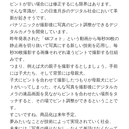
ピントが甘い場合には修正するにも限界はあります。
そんな常識が、この日進月歩のデジタル社会において革
新が起きそうです。
パナソニックが撮影後に写真のピント調整ができるデジ
タルカメラを開発しています。
昨年発表された「4Kフォト」という動画から毎秒30枚の
静止画を切り抜いて写真にする新しい技術を応用し、毎
秒30枚撮影する画像それぞれ違うピントで撮影する仕組
みです。
つまり、例えば犬の親子を撮影するとしましょう。手前
には子犬たち、そして背景には母親犬。
子犬にピントを合わせて撮影したつもりが母親犬にピン
トがいってしまった。そんな写真を撮影後にデジタルカ
メラの液晶画面を見ながらピントを合わせたい場所をタ
ッチすると、その場でピント調整ができるということで
す。
すごいですね。商品化は来年予定。
夢みたいなことが技術によって実現されていく社会、
未来には「写真の撮りなおし」なんて単語はなくなって