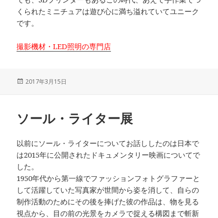
くられたミニチュアは遊び心に満ち溢れていてユニーク
です。
撮影機材・LED照明の専門店
投
2017年3月15日
稿
日:
ソール・ライター展
以前にソール・ライターについてお話ししたのは日本で
は2015年に公開されたドキュメンタリー映画についてで
した。
1950年代から第一線でファッションフォトグラファーと
して活躍していた写真家が世間から姿を消して、自らの
制作活動のためにその後を捧げた彼の作品は、物を見る
視点から、目の前の光景をカメラで捉える構図まで斬新