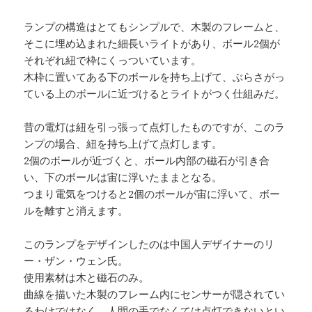
ランプの構造はとてもシンプルで、木製のフレームと、
そこに埋め込まれた細長いライトがあり、ボール2個が
それぞれ紐で枠にくっついています。
木枠に置いてある下のボールを持ち上げて、ぶらさがっ
ている上のボールに近づけるとライトがつく仕組みだ。
昔の電灯は紐を引っ張って点灯したものですが、このラ
ンプの場合、紐を持ち上げて点灯します。
2個のボールが近づくと、ボール内部の磁石が引き合
い、下のボールは宙に浮いたままとなる。
つまり電気をつけると2個のボールが宙に浮いて、ボー
ルを離すと消えます。
このランプをデザインしたのは中国人デザイナーのリ
ー・ザン・ウェン氏。
使用素材は木と磁石のみ。
曲線を描いた木製のフレーム内にセンサーが隠されてい
るわけではなく、人間の手でなくては点灯できないとい