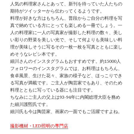
人気の料理家さんとあって、新刊を待っていた人たちの
期待がツイッターから伝わってくるようです。
料理が好きな方はもちろん、普段からご自分の料理を写
真で納めている方にとっても楽しめる一冊でしょう。一
人の料理家に一人の写真家が撮影した料理の数々、美し
い彩りの野菜を美しい光で、そして何よりも美味しい料
理が美味しそうに写るその一枚一枚を写真とともに楽し
めそうなレピシ本です。
細川さんのインスタグラムもおすすめです。約15000人
フォロワーのインスタグラムでは、お料理はもちろん、
食卓風景、生けた花々、家族の様子など、ほっこりでき
る写真が満載です。ご主人が陶芸家でもあり、そのため
料理とともに写っている器にも注目です。
ちなみにご主人の父上は93-94年に内閣総理大臣を務め
た細川護煕氏です。
細川氏も今は陶芸家、画家の一面でもご活躍ですよね。
撮影機材・LED照明の専門店