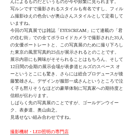
んによるものだというものが今や頻繁に見られます。
写ルンですで撮影されるスタイルも有名ですし、フィル
ム撮影ゆえの色合いが奥山さんスタイルとして定着して
いますね。
今回の写真展では雑誌「EYESCREAM」にて連載の「君
の住む街」での全てポラロイドカメラで撮影された35人
の女優ポートレートと、この写真展のために撮り下ろし
た東京の風景写真約25点が展示されるとのことです。
展示内容にも興味がそそられることはもちろん、そして
12日間の会期の展示会場が表参道ヒルズのスペース オ
ーというとこにも驚き、さらには総合プロデュースが後
藤繁雄さん、デザインが服部一成さんというところで泣
く子も黙りそうなほどの豪華体制に写真家への期待度と
信頼が伝わります。
しばらく先の写真展のことですが、ゴールデンウイー
ク、表参道、奥山由之。
見逃せない組み合わせですね。
撮影機材・LED照明の専門店