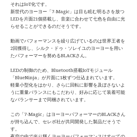
それはIoT化です。
新世代のヨーヨー「7-Magic」は目も眩む明るさを放つ
LEDを片面21個搭載し、音楽に合わせて七色を自由に光
らせることができるのだそうです。
動画でパフォーマンスを繰り広げているのは世界王者を
2回獲得し、シルク・ドゥ・ソレイユのヨーヨーを用い
たパフォーマーを努めるBLACKさん。
LEDの制御のため、Bluetooth搭載IoTモジュール
「BlueNinja」が片面に1枚ずつ仕込まれています。
軽量小型化をはかり、さらに回転に影響を及ぼさないよ
うに重量バランスにもこだわり、好みに応じて装着可能
なバランサーまで同梱されています。
この「7-Magic」はヨーヨーパフォーマーのBLACKさん
が持ち込んで、セレボ社が共同開発した製品だそうで
す。
夜空の中で光り輝くヨーヨーパフォーマンスはすべての