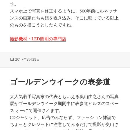
す。
スマホ上で写真を修正するように、500年前にルネッサ
ンスの画家たちも鏡を覗き込み、そこに映っている以上
のものを描こうとしたんですね。
撮影機材・LED照明の専門店
投
2017年3月28日
稿
日:
ゴールデンウイークの表参道
大人気若手写真家の代表ともいえる奥山由之さんの写真
展がゴールデンウイーク期間中に表参道ヒルズのスペー
ス オーにて開催されます。
CDジャケット、広告のみならず、ファッション雑誌で
ちょっとクレジットに注意してみるだけで撮影が奥山さ