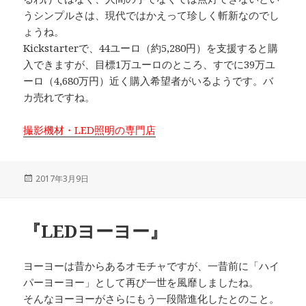
うシンプルさは、現代ではかえって珍しく斬新なのでし
ょうね。
Kickstarterで、44ユーロ（約5,280円）を支援すると購
入できますが、目標1万ユーロのところ、すでに39万ユ
ーロ（4,680万円）近く購入希望者がいるようです。バ
カ売れですね。
撮影機材・LED照明の専門店
投
2017年3月9日
稿
日:
『LEDヨーヨー』
ヨーヨーは昔からあるオモチャですが、一昔前に「ハイ
パーヨーヨー」として再び一世を風靡しましたね。
そんなヨーヨーがさらにもう一段階進化したとのこと。