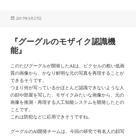
投
2017年3月27日
稿
日:
『グーグルのモザイク認識機
能』
このたびグーグルが開発したAIは、ピクセルの粗い低画
質の画像から、かなり鮮明な元の写真を再現することが
できるそうです。
つまり何が写っているかほとんど認識できないような人
の顔や部屋を写した、モザイクみたいな画像から、元の
画像を推測・再現する人工知能システムを開発したとの
ことです。
これは防犯などに応用できそうですね。
グーグルのAI開発チームは、今回の研究で有名人の顔写