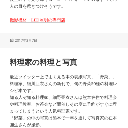
人の目を惹きつけそうです。
撮影機材・LED照明の専門店
投
2017年3月7日
稿
日:
料理家の料理と写真
最近ツイッター上でよく見る本の表紙写真、「野菜」。
料理家、細川亜衣さんの新刊で、旬の野菜50種の料理レ
シピ本です。
知る人ぞ知る料理家、細野亜衣さんは熊本在住で料理会
や料理教室、お茶会など開催しその度に予約がすぐに埋
まってしまうという人気料理家です。
「野菜」の中の写真は熊本で一年を通して写真家の在本
彌生さんが撮影。