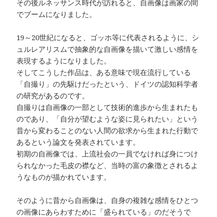
その後ルネッサンス時代が訪れると、自画像は画家の間
でブームになりました。
19～20世紀になると、ゴッホ等に代表されるように、シ
ュルレアリスムで抽象的な自画像を描いて激しい感情を
表現するようになりました。
そしてこうした作品は、ある意味で現在流行している
「自撮り」の先駆けだったという、ドイツの認知科学者
の研究があるのです。
自撮りは自画像の一部として技術的進歩から生まれたも
のであり、「自分が望むような姿に見られたい」という
昔から変わることのない人間の欲求から生まれた行動で
あるという論文を発表されています。
初期の自画像では、上流社会の一員でなければ身につけ
られなかった毛皮の襟など、当時の富の象徴とされるよ
うなものが描かれています。
そのように昔から自画像は、自身の複雑な感情をひとつ
の画像にあらわすために「盛られている」のだそうで