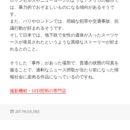
ロサンゼルスやニューヨークのようなアメリカの都市で
は、暴力的でおぞましいものになる傾向があるそうで
す。
また、パリやロンドンでは、些細な犯罪や交通事故、抗
議行動が好まれるそうです。
そして日本では、地下鉄で女性の遺体が入ったスーツケ
ースが発見されたというような異様なストーリーが好ま
れるとのこと。
そうした「事件」があった場所で、普通の状態の写真を
撮ることで、過剰なニュース摂取が当たり前になった情
報社会に皮肉る作品になっているのですね。
撮影機材・LED照明の専門店
投
2017年3月29日
稿
日: