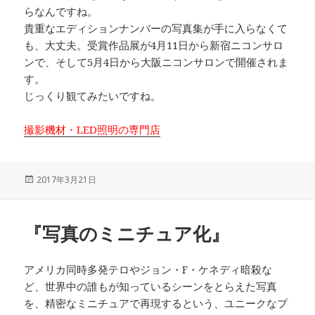
らなんですね。
貴重なエディションナンバーの写真集が手に入らなくて
も、大丈夫。受賞作品展が4月11日から新宿ニコンサロ
ンで、そして5月4日から大阪ニコンサロンで開催されま
す。
じっくり観てみたいですね。
撮影機材・LED照明の専門店
投
2017年3月21日
稿
日:
『写真のミニチュア化』
アメリカ同時多発テロやジョン・F・ケネディ暗殺な
ど、世界中の誰もが知っているシーンをとらえた写真
を、精密なミニチュアで再現するという、ユニークなプ