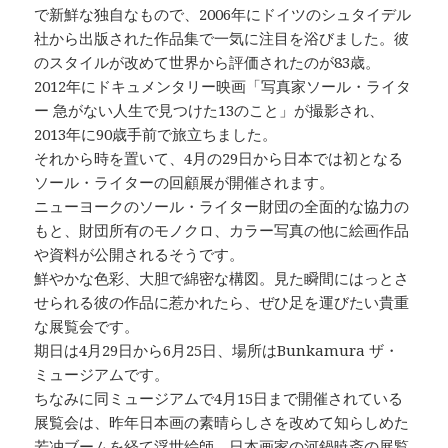
で新鮮な独自なもので、2006年にドイツのシュタイデル
社から出版された作品集で一気に注目を浴びました。彼
のスタイルが改めて世界から評価されたのが83歳。
2012年にドキュメンタリー映画「写真家ソール・ライタ
ー 急がない人生で見つけた13のこと」が撮影され、
2013年に90歳手前で旅立ちました。
それから時を置いて、4月の29日から日本では初となる
ソール・ライターの回顧展が開催されます。
ニューヨークのソール・ライター財団の全面的な協力の
もと、財団所有のモノクロ、カラー写真の他に絵画作品
や資料が公開されるそうです。
鮮やかな色彩、大胆で綿密な構図。見た瞬間にはっとさ
せられる彼の作品に惹かれたら、ぜひ足を運びたい貴重
な展覧会です。
期日は4月29日から6月25日、場所はBunkamura ザ・
ミュージアムです。
ちなみに同ミュージアムで4月15日まで開催されている
展覧会は、昨年日本画の素晴らしさを改めて知らしめた
若冲ブームを経て浮世絵師、日本画家の河鍋暁斎の展覧