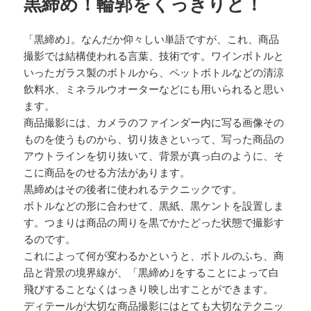
黒締め！輪郭をくっきりと！
「黒締め｣。なんだか仰々しい単語ですが、これ、商品
撮影では結構使われる言葉、技術です。ワインボトルと
いったガラス製のボトルから、ペットボトルなどの清涼
飲料水、ミネラルウオーターなどにも用いられると思い
ます。
商品撮影には、カメラのファインダー内に写る画像その
ものを使うものから、切り抜きといって、写った商品の
アウトラインを切り抜いて、背景が真っ白のように、そ
こに商品をのせる方法があります。
黒締めはその後者に使われるテクニックです。
ボトルなどの形に合わせて、黒紙、黒ケントを設置しま
す。つまりは商品の周りを黒でかたどった状態で撮影す
るのです。
これによって何が変わるかというと、ボトルのふち、商
品と背景の境界線が、「黒締め｣をすることによって白
飛びすることなくはっきり映し出すことができます。
ディテールが大切な商品撮影にはとても大切なテクニッ