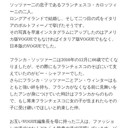
ソッツァー二の息子であるフランチェスコ・カロッツィ
ーニの二人。
ロングアイランドで結婚し、そして二つ目の式をイタリ
アのポルトフィーノで挙げたそうです。
その写真を早速インスタグラムにアップしたのはアメリ
カ版VOGUEでもなければイタリア版VOGUEでもなく、
日本版のVOGUEでした。
フランカ・ソッツァー二は2016年の12月に66歳で亡くな
りましたが、その際にもフランチェスコのそばにいて支
えていたのがビー・シャファーでした。
さらにフランカ・ソッツァー二とアン・ウィンターはも
ともと強い絆を持ち、フランカがなくなる前に見舞いを
したアンが身につけていた時計はフランカからのもの
で、もし将来フランチェスコに女の子が生まれたらその
子に受け継いでほしいと約束した仲。
お互いVOGUE編集長を母に持った二人は、ファッショ