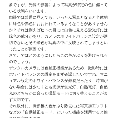
象ですが、光源の影響によって写真が特定の色に偏って
いる状態をいいます。
肉眼では普通に見えても、いったん写真となると全体的
に緑色や赤色におおわれているようなことがありません
か？それは例えばヒトの目には白色に見える蛍光灯には
緑色の成分があり、カメラのホワイトバランス設定が適
切でないとその緑色が写真の中に反映されてしまうとい
ったことが原因です。
さて、ではどのようにしたらこの色かぶりを避けられる
のでしょう。
デジタルカメラには色補正機能があるため、撮影時には
ホワイトバランスの設定をまず確認したいですね。マニ
ュアル設定のホワイトバランスが難易だったり、時間が
ない場合には少なくとも光源が蛍光灯、白熱電灯、自然
光のどちらかに合った撮影モードに切り替えることがま
ず大切です。
それ以外に、撮影後の色かぶり除去には写真加工ソフト
などの「自動補正モード」といった機能を活用すると簡