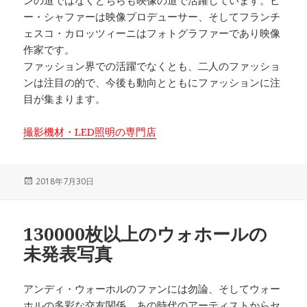
ンの道ではなくどちらも映像の道で活躍しています。ビ
ー・シャファーは映像プロデューサー、そしてフランチ
ェスコ・カロッツィーニはフォトグラファーであり映像
作家です。
ファッション界での活躍でなくとも、二人のファッショ
ンは注目の的で、今後も動向とともにファッションに注
目が集まります。
撮影機材・LED照明の専門店
投
2018年7月30日
稿
日:
130000枚以上のウォホールの
未発表写真
アンディ・ウォーホルのファンには勿論、そしてウォー
ホルの多彩な交友関係、あの時代のアーティストからセ