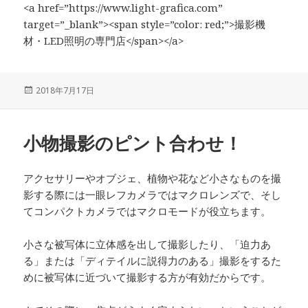
<a href=”https://www.light-grafica.com”
target=”_blank”><span style=”color: red;”>撮影機
材・LED照明の専門店</span></a>
投
2018年7月17日
稿
日:
小物撮影のピント合わせ！
アクセサリーやオブジェ、植物や花など小さなものを撮
影する際には一眼レフカメラではマクロレンズで、そし
てコンパクトカメラではマクロモードが役立ちます。
小さな被写体に立体感を出して撮影したり、「迫力あ
る」または「ディテイルに説得力のある」撮影をするた
めに被写体に近づいて撮影する方が有効だからです。