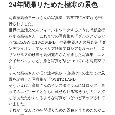
24年間撮りためた極寒の景色
写真家高橋ヨーコさんの写真集「WHITE LAND」が刊
行されました。
世界の生活文化をフィールドワークするように撮影旅行
をする高橋さん。これまでの写真集も「グルジアぐるぐ
る/GEORGW ON MY MIND」や蒼井優さんの写真集「ダ
ンデライオン」でシベリア鉄道でロシアを渡ったり、ロ
サンゼルスの砂漠を高畑充希さんが旅した写真集「ユメ
クイサバク」など、旅と写真が結びついている写真家で
す。
そんな高橋さんが旧ソ連や東欧へ出掛けその土地での風
景を記録した写真集が「WHITE LAND」。
そういえば、高橋さんのインスタグラムにはロシア、東
欧でのエピソードとともに載せられる寒そうなのに気持
ちはあたたかくなるような写真がつどつどアップされて
いました。
それが、なんと24年間撮りためた景色をまとめたのがこ