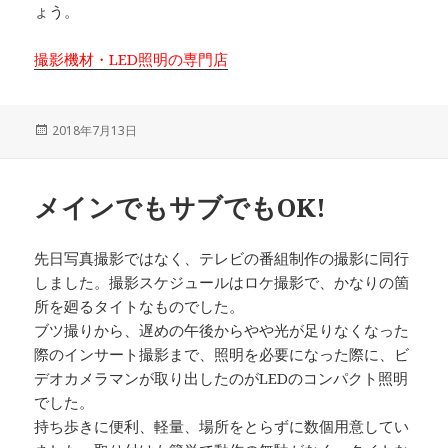
ょう。
撮影機材・LED照明の専門店
投
2018年7月13日
稿
日:
メインでもサブでもOK!
先日写真撮影ではなく、テレビの番組制作の撮影に同行
しました。撮影スケジュールはロケ撮影で、かなりの箇
所を廻るタイトなものでした。
ブツ撮りから、遅めの午後からやや光が足りなくなった
際のインサート撮影まで、照明を必要になった際に、ビ
デオカメラマンが取り出したのがLEDのコンパクト照明
でした。
持ち歩きに便利、軽量、場所をとらずに数個用意してい