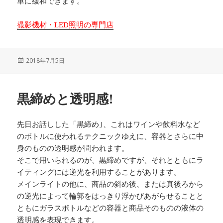
単に緩和できます。
撮影機材・LED照明の専門店
投
2018年7月5日
稿
日:
黒締めと透明感!
先日お話しした「黒締め｣、これはワインや飲料水など
のボトルに使われるテクニックゆえに、容器とさらに中
身のものの透明感が問われます。
そこで用いられるのが、黒締めですが、それとともにラ
イティングには逆光を利用することがあります。
メインライトの他に、商品の斜め後、または真後ろから
の逆光によって輪郭をはっきり浮かびあがらせることと
ともにガラスボトルなどの容器と商品そのものの液体の
透明感を表現できます。