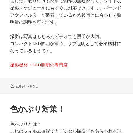
ました。取り付けも簡単で動作の無駄がなく、タイトな
撮影スケジュールにもすぐに対応できますし、バーンド
アやフィルターが装着しているため被写体に合わせて照
明量の調整も可能です。
撮影は写真はもちろんビデオでも照明が大切。
コンパクトLED照明が常時、サブ照明として必須機材に
なっているようです。
撮影機材・LED照明の専門店
投
2018年7月9日
稿
日:
色かぶり対策！
色かぶりとは？
これはフィルム撮影でもデジタル撮影でもあらわれる現