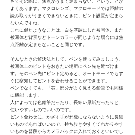
さてその際に、焦点がうまく定まらない、ということが
よくあります。マクロレンズ、マクロモードでは距離の
読み取りがうまくできないときに、ピント設置が定まら
ないんですね。
これに似たようなことは、白を基調にした被写体、また
被写体と背景などトーンカラーが同じような場合には焦
点距離が定まらないことと同じです。
そんなときの解決法として、ペンを使ってみましょう。
被写体上のピントをおきたい場所にペン先を近づけま
す。そのペン先にピント定めると、オートモードでもす
ぐに察知してピントを合わせることができます。
ペンでなくても、「芯」部分がよく見える鉛筆でも同様
に機能します。
人によっては色鉛筆だったり、長細い厚紙だったりと、
使いやすいものでいいのです。
ピント合わせに、かざす手が邪魔にならないように長細
いものであればいいので、持ち歩きやすくてわかりやす
いものを普段からカメラバックに入れておくといいでし