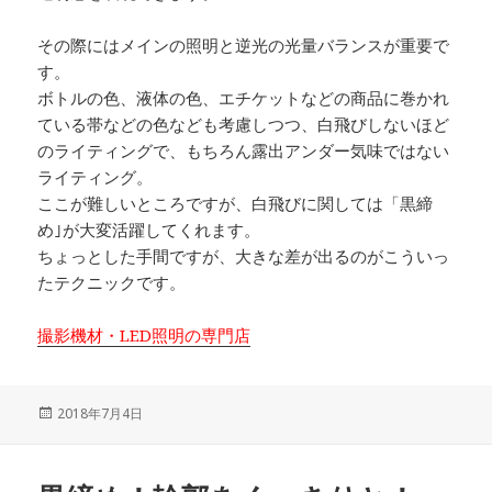
その際にはメインの照明と逆光の光量バランスが重要で
す。
ボトルの色、液体の色、エチケットなどの商品に巻かれ
ている帯などの色なども考慮しつつ、白飛びしないほど
のライティングで、もちろん露出アンダー気味ではない
ライティング。
ここが難しいところですが、白飛びに関しては「黒締
め｣が大変活躍してくれます。
ちょっとした手間ですが、大きな差が出るのがこういっ
たテクニックです。
撮影機材・LED照明の専門店
投
2018年7月4日
稿
日: