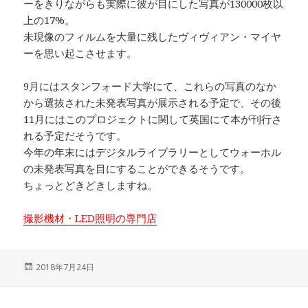
ーをきりながらも実際に彼が目にした写真が130000枚以
上の17%。
未現像のフィルムを大量に残したヴィヴィアン・マイヤ
ーを思い起こさせます。
9月にはスタンフォード大学にて、これらの写真のなか
から選抜された未発表写真が展示される予定で、その後
11月にはこのプロジェクトに関して英国にて本が刊行さ
れる予定だそうです。
今年の年末にはデジタルライブラリーとしてウォーホル
の未発表写真を目にすることができるそうです。
ちょっとどきどきしますね。
撮影機材・LED照明の専門店
投
2018年7月24日
稿
日: