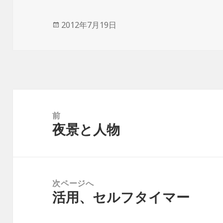
投
2012年7月19日
稿
日:
投
稿
前
夜景と人物
ナ
前
ビ
の
ゲ
投
ー
稿:
次ページへ
シ
活用、セルフタイマー
次
ョ
の
ン